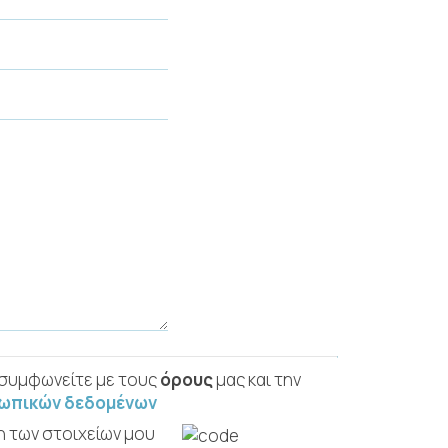
 συμφωνείτε με τους
όρους
μας και την
σωπικών δεδομένων
η των στοιχείων μου